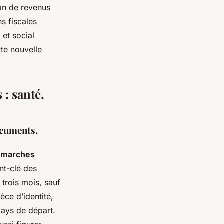
on de revenus
ns fiscales
 et social
tte nouvelle
 : santé,
documents,
émarches
ent-clé des
 trois mois, sauf
èce d’identité,
 pays de départ.