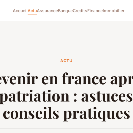
Accueil
Actu
Assurance
Banque
Credits
Finance
Immobilier
ACTU
venir en france ap
patriation : astuces
conseils pratiques