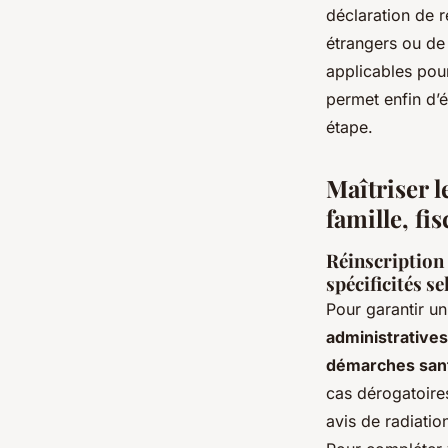
déclaration de 
étrangers ou de 
applicables pour
permet enfin d’é
étape.
Maîtriser l
famille, fis
Réinscription 
spécificités se
Pour garantir un
administratives
démarches sant
cas dérogatoires
avis de radiatio