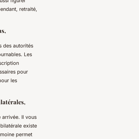
ussi figurer
endant, retraité,
as,
s des autorités
ournables. Les
scription
essaires pour
pour les
latérales,
arrivée. Il vous
bilatérale existe
rimoine permet