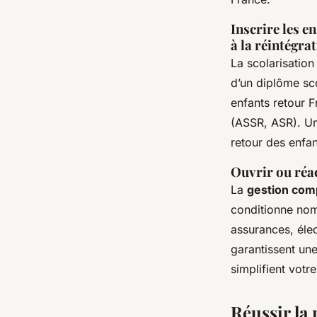
Inscrire les 
à la réintégra
La scolarisation
d’un diplôme sco
enfants retour F
(ASSR, ASR). Un 
retour des enfan
Ouvrir ou réa
La
gestion com
conditionne nom
assurances, élec
garantissent un
simplifient votre
Réussir la 