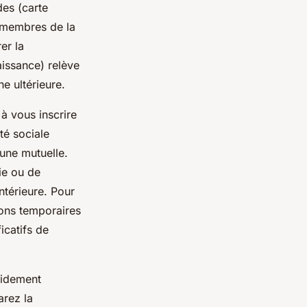
des (carte
es membres de la
er la
aissance) relève
he ultérieure.
 à vous inscrire
té sociale
 une mutuelle.
rie ou de
ntérieure. Pour
ions temporaires
icatifs de
apidement
arez la