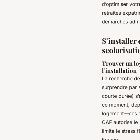
d’optimiser votr
retraites expatri
démarches admini
S’installer
scolarisati
Trouver un log
l’installation
La recherche d
surprendre par s
courte durée) s’
ce moment, dépo
logement—ces dr
CAF autorise le
limite le stress
France.