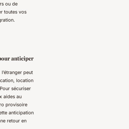
ers ou de
ter toutes vos
ration.
pour anticiper
l’étranger peut
cation, location
 Pour sécuriser
x aides au
ro provisoire
tte anticipation
nne retour en