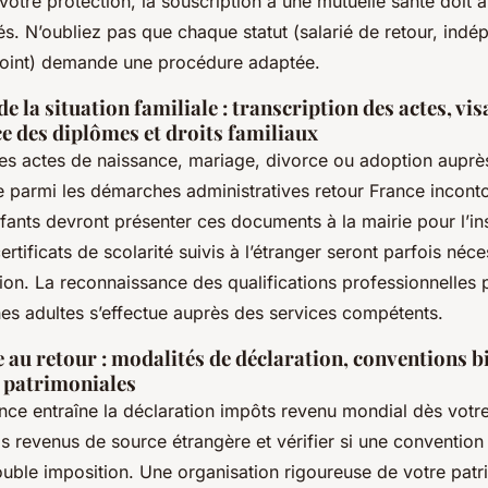
otre protection, la souscription à une mutuelle santé doit a
és. N’oubliez pas que chaque statut (salarié de retour, indép
joint) demande une procédure adaptée.
e la situation familiale : transcription des actes, vis
e des diplômes et droits familiaux
des actes de naissance, mariage, divorce ou adoption auprè
re parmi les démarches administratives retour France incont
fants devront présenter ces documents à la mairie pour l’in
certificats de scolarité suivis à l’étranger seront parfois néc
ation. La reconnaissance des qualifications professionnelles 
nes adultes s’effectue auprès des services compétents.
e au retour : modalités de déclaration, conventions bi
 patrimoniales
nce entraîne la déclaration impôts revenu mondial dès votre 
s revenus de source étrangère et vérifier si une convention 
double imposition. Une organisation rigoureuse de votre pat