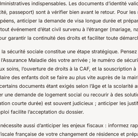
dministratives indispensables. Les documents d’identité vali
tité, passeport) sont à vérifier bien avant le retour. Pour l
opéens, anticiper la demande de visa longue durée et prépar
 tout événement d’état civil survenu à l’étranger (mariage, n
ur garantir la continuité des droits et faciliter toute démarc
 la sécurité sociale constitue une étape stratégique. Pensez
à l’Assurance Maladie dès votre arrivée ; le numéro de sécuri
aux soins, l’ouverture de droits à la CAF, et la souscription à
olaire des enfants doit se faire au plus vite auprès de la mai
 certains documents étant exigés selon l’âge et la scolarité a
er une demande de logement social ou recourir à des solut
tion courte durée) est souvent judicieux ; anticiper les justif
ploi facilite l’acceptation du dossier.
 nécessite aussi d’anticiper les enjeux fiscaux : informez r
 fiscale française de votre changement de résidence et prép