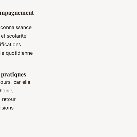
ccompagnement
 reconnaissance
et scolarité
ifications
vie quotidienne
 pratiques
ours, car elle
honie,
 retour
isions