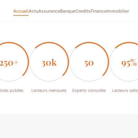
Accueil
Actu
Assurance
Banque
Credits
Finance
Immobilier
250+
30k
50
95%
icles publiés
Lecteurs mensuels
Experts consultés
Lecteurs satis