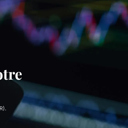
otre
R).