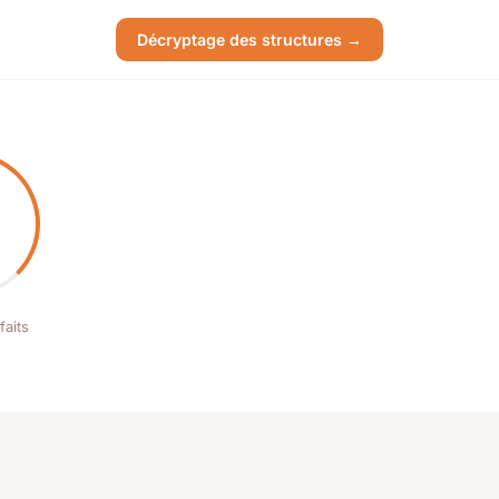
Décryptage des structures →
faits