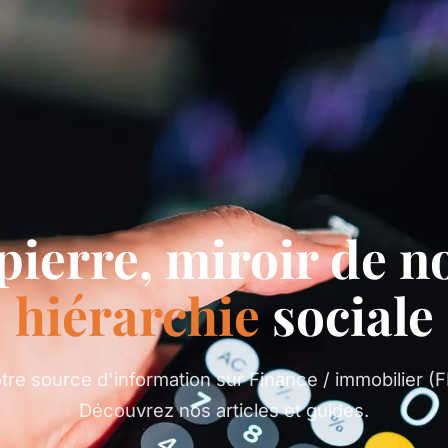
pierre, miroir de n
hiérarchie
sociale
tre source d'information sur Finance / immobilier (F
Découvrez nos articles et guides.